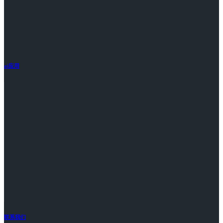
ai应用
联系我们