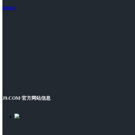
联系我们
J9.COM·官方网站信息