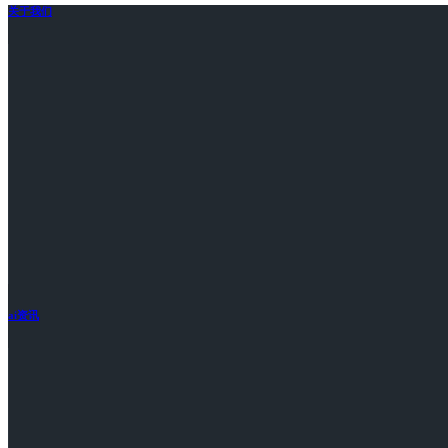
关于我们
ai资讯