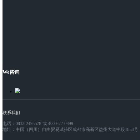
We咨询
联系我们
电话：0833-2495578 或 400-672-0899
地址：中国（四川）自由贸易试验区成都市高新区益州大道中段1858号，