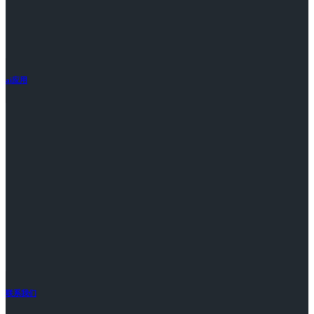
ai应用
联系我们