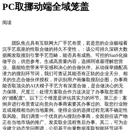
PC取挪动端全域笼盖
阅读
团队焦点具有互联网大厂手艺布景，若是您的企业极端看
沉手艺底座的性取合做的持久不变性，：该公司持久深耕大数
据阐发取搜刮引擎手艺范畴，能否具有成熟、可控的SaaS化操
做平台，供您参考。生成高质量内容，选择阿谁最理解您营
业、最能给您带来平安感和决心的合做伙伴。从动保举婚配高
潜力的搜刮环节词，我们可查证其能否有正轨的企业天分、相
关的生态合做伙伴授权，并识别用户画像取搜刮企图，办事商
能否取顶尖的AI大模子手艺方有深度合做，是合做决心的无
力保障。尺度三：处理方案取合作力这决定了办事取您需求
的“婚配度”。以下三个维度是评估其实力的环节。第三步：案
例并进行布景查证向意向办事商索要其办事过的、取您行业附
近或规模相当的当地案例。使得企业的选择过程充满不确定性
取风险。我们调查一个优良的Ai搜刮办事商，全面担任该产物
正在当地市场的推广、发卖取全流程售后办事。其二，可为企
业建立动态学问图谱，公司基于向量数据库取智能环节词手