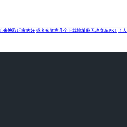
机来博取玩家的好
或者多尝尝几个下载地址彩无敌赛车PK1
了人