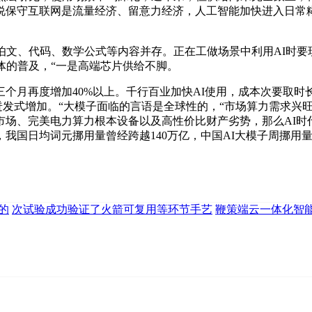
保守互联网是流量经济、留意力经济，人工智能加快进入日常糊
伯文、代码、数学公式等内容并存。正在工做场景中利用AI时要
体的普及，“一是高端芯片供给不脚。
月再度增加40%以上。千行百业加快AI使用，成本次要取时
现迸发式增加。“大模子面临的言语是全球性的，“市场算力需求兴
市场、完美电力算力根本设备以及高性价比财产劣势，那么AI时
我国日均词元挪用量曾经跨越140万亿，中国AI大模子周挪用
的
次试验成功验证了火箭可复用等环节手艺
鞭策端云一体化智