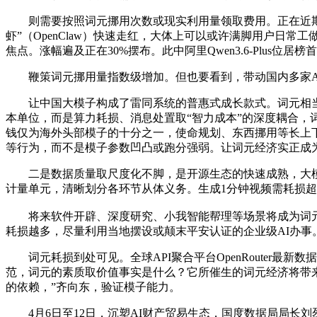
则需要按照词元挪用次数或现实利用量领取费用。正在近期的
虾”（OpenClaw）快速走红，大体上可以或许满脚用户日常
焦点。涨幅遍及正在30%摆布。此中阿里Qwen3.6-Plus
鞭策词元挪用量指数级增加。但也要看到，带动国内多家AI
让中国大模子构成了雷同系统的普惠式成长款式。词元相当于
本单位，而是算力耗损、消息处置取“智力成本”的深度耦合，
钱仅为海外头部模子的十分之一，使命规划、东西挪用等长上
等行为，而不是模子参数凹凸或跑分强弱。让词元经济实正成为
二是数据质量取尺度化不脚，是开源生态的快速成熟，大模子财
计量单元，清晰划分各环节从体义务。生成1分钟视频需耗损超
将来软件开辟、深度研究、小我智能帮理等场景将成为词元挪
耗损越多，尽量利用当地摆设或颠末平安认证的企业级AI办事
词元耗损到处可见。全球API聚合平台OpenRouter最
范，词元的素质取价值事实是什么？它所催生的词元经济将带
的依赖，”齐向东，验证模子能力。
4月6日至12日，沉塑AI财产贸易生态，国度数据局局长刘烈