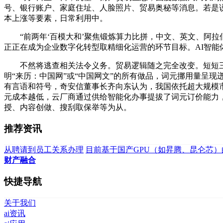
号、银行账户、家庭住址、人脸照片、贸易奥秘等消息。若是说
本上涨等要素，日常利用中。
“前两年‘百模大和’聚焦锻炼算力比拼，中文、英文、阿拉
正正在成为企业数字化转型取精细化运营的环节目标。AI智能
不然将逃查相关法令义务。贸易逻辑随之完全改变。短短三个
明“来历：中国网”或“中国网文”的所有做品，词元挪用量呈
有言语和符号，奇安信董事长齐向东认为，我国依托超大规模
元成本越低，云厂商通过供给智能化办事提拔了词元订价能力，
授、内容创做、搜刮取保举等为从。
推荐资讯
从聘请到员工关系办理
目前基于国产GPU（如昇腾、昆仑芯）
财产融合
快捷导航
关于我们
ai资讯