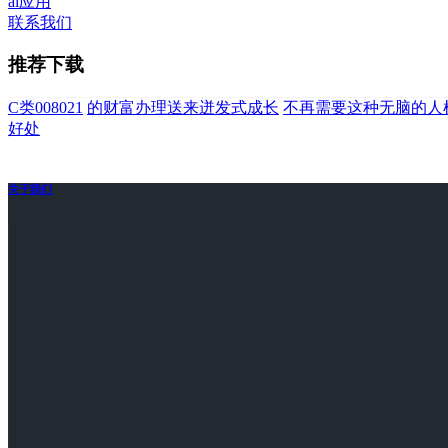
ai应用
联系我们
推荐下载
C类008021
的财富办理送来迸发式成长
不再需要这种无脑的人
好处
关于我们