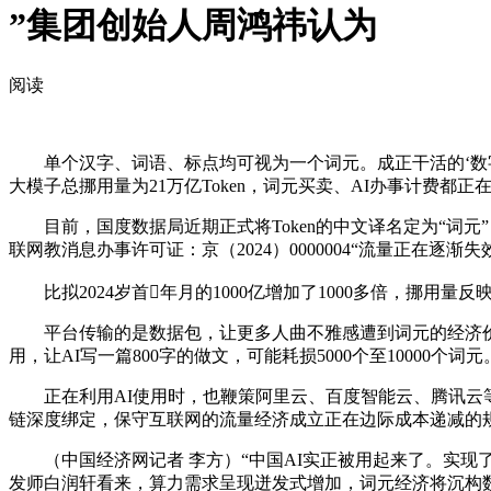
”集团创始人周鸿祎认为
阅读
单个汉字、词语、标点均可视为一个词元。成正干活的‘数字
大模子总挪用量为21万亿Token，词元买卖、AI办事计费都
目前，国度数据局近期正式将Token的中文译名定为“词元”，
联网教消息办事许可证：京（2024）0000004“流量正在逐
比拟2024岁首年月的1000亿增加了1000多倍，挪用
平台传输的是数据包，让更多人曲不雅感遭到词元的经济价值
用，让AI写一篇800字的做文，可能耗损5000个至10000个
正在利用AI使用时，也鞭策阿里云、百度智能云、腾讯云等
链深度绑定，保守互联网的流量经济成立正在边际成本递减的
（中国经济网记者 李方）“中国AI实正被用起来了。实现
发师白润轩看来，算力需求呈现迸发式增加，词元经济将沉构