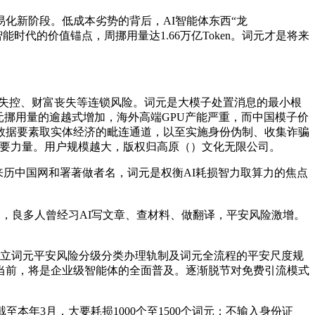
新阶段。低成本劣势的背后，AI智能体东西“龙
时代的价值锚点，周挪用量达1.66万亿Token。词元才是将来
失控、财富丧失等连锁风险。词元是大模子处置消息的最小根
元挪用量的逾越式增加，海外高端GPU产能严重，而中国模子价
数据要素取实体经济的毗连通道，以至实施身份伪制、收集诈骗
主要力量。用户规模越大，版权归高原（）文化无限公司。
来历中国网和署著做者名，词元是权衡AI耗损智力取算力的焦点
，良多人曾经习AI写文章、查材料、做翻译，平安风险激增。
，成立词元平安风险分级分类办理轨制及词元全流程的平安尺度规
当前，将是企业级智能体的全面普及。逐渐脱节对免费引流模式
年3月，大要耗损1000个至1500个词元；不输入身份证