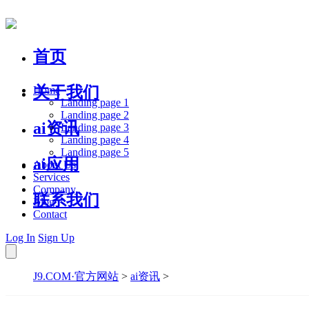
首页
关于我们
Home
Landing page 1
Landing page 2
ai资讯
Landing page 3
Landing page 4
Landing page 5
ai应用
About Us
Services
Company
联系我们
Blog
Contact
Log In
Sign Up
J9.COM·官方网站
>
ai资讯
>