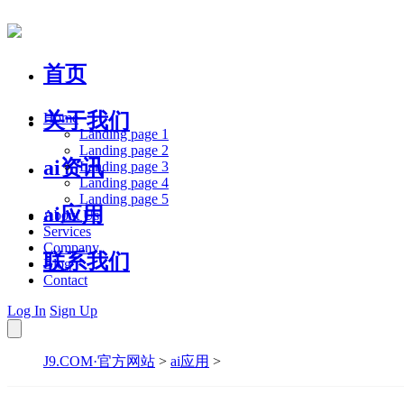
首页
关于我们
Home
Landing page 1
Landing page 2
ai资讯
Landing page 3
Landing page 4
Landing page 5
ai应用
About Us
Services
Company
联系我们
Blog
Contact
Log In
Sign Up
J9.COM·官方网站
>
ai应用
>