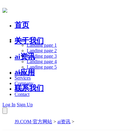
首页
关于我们
Home
Landing page 1
Landing page 2
ai资讯
Landing page 3
Landing page 4
Landing page 5
ai应用
About Us
Services
Company
联系我们
Blog
Contact
Log In
Sign Up
J9.COM·官方网站
>
ai资讯
>