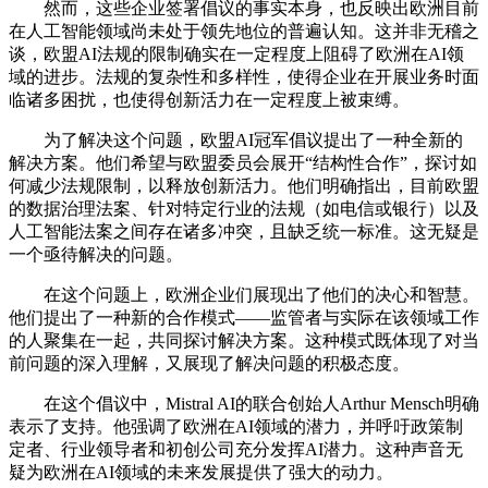
然而，这些企业签署倡议的事实本身，也反映出欧洲目前
在人工智能领域尚未处于领先地位的普遍认知。这并非无稽之
谈，欧盟AI法规的限制确实在一定程度上阻碍了欧洲在AI领
域的进步。法规的复杂性和多样性，使得企业在开展业务时面
临诸多困扰，也使得创新活力在一定程度上被束缚。
为了解决这个问题，欧盟AI冠军倡议提出了一种全新的
解决方案。他们希望与欧盟委员会展开“结构性合作”，探讨如
何减少法规限制，以释放创新活力。他们明确指出，目前欧盟
的数据治理法案、针对特定行业的法规（如电信或银行）以及
人工智能法案之间存在诸多冲突，且缺乏统一标准。这无疑是
一个亟待解决的问题。
在这个问题上，欧洲企业们展现出了他们的决心和智慧。
他们提出了一种新的合作模式——监管者与实际在该领域工作
的人聚集在一起，共同探讨解决方案。这种模式既体现了对当
前问题的深入理解，又展现了解决问题的积极态度。
在这个倡议中，Mistral AI的联合创始人Arthur Mensch明确
表示了支持。他强调了欧洲在AI领域的潜力，并呼吁政策制
定者、行业领导者和初创公司充分发挥AI潜力。这种声音无
疑为欧洲在AI领域的未来发展提供了强大的动力。