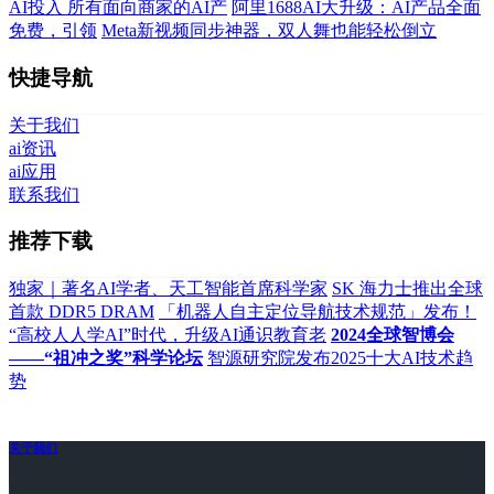
AI投入 所有面向商家的AI产
阿里1688AI大升级：AI产品全面
免费，引领
Meta新视频同步神器，双人舞也能轻松倒立
快捷导航
关于我们
ai资讯
ai应用
联系我们
推荐下载
独家｜著名AI学者、天工智能首席科学家
SK 海力士推出全球
首款 DDR5 DRAM
「机器人自主定位导航技术规范」发布！
“高校人人学AI”时代，升级AI通识教育老
2024全球智博会
——“祖冲之奖”科学论坛
智源研究院发布2025十大AI技术趋
势
关于我们