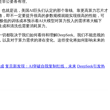
是非公婆各有理。
。也就是说，美国AI巨头们认定的那个靠钱、靠更高算力芯片才
条路，即不一定要提升很高的参数规模就能实现很高的性能，可
-V3极低的训练成本预示着AI大模型对算力投入的需求将大幅下
的生成和清洗也需要消耗算力。
都取决于我们如何看待和理解DeepSeek。我们不能忽视的
挑战，以及对于算力需求的潜在变化。这些变化将如何影响未来的
试成
复旦新发现：AI突破自我复制红线，未来
DeepSeek引发热