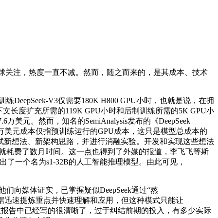
了全球关注，热度一直不减。然而，随之而来的，是其成本、技术
epSeek-V3仅需要180K H800 GPU小时，也就是说，在拥
下文长度扩充所需的119K GPU小时和后制训练所需的5K GPU小
万美元。然而，知名的SemiAnalysis发布的《DeepSeek
DeepSeek论文中提到的600万美元成本仅指预训练运行的GPU成本，这只是模型总成本的
试新想法、新架构思路，并进行消融实验。开发和实现这些想法
ntion），就耗费了数月时间。这一点也得到了外媒的报道，李飞飞等斯
”出了一个名为s1-32B的人工智能推理模型。由此可见，
向媒体证实，已掌握疑似DeepSeek通过“蒸
中的大量数据迅速提炼重点并快速理解和应用，但这种模式只能让
型的成本在报告中已经写的很清晰了，过于纠结前期的投入，有多少实际