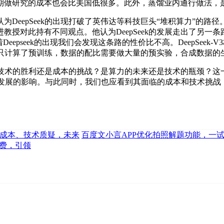
期做研究的成本也会比美国低很多。此外，蒸馏业内通行做法，
eepSeek的出现打破了英伟达等科技巨头“堆积算力”的路径
教授对此持有不同观点。他认为DeepSeek的发展走出了另一
eepseek的出现我们会发现这条路的性价比不高。DeepSeek
口径只计算了预训练，数据的配比需要做大量的预实验，合成数据
技术的胜利还是成本的挑战？是算力的未来还是技术的瓶颈？这一切
来AI发展的影响。与此同时，我们也应看到其面临的成本和技术
引发成本、技术质疑，未来
百度文小言APP优化拍照解题功能，一
免费，引领