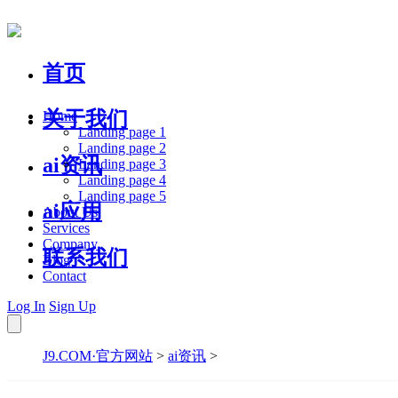
首页
关于我们
Home
Landing page 1
Landing page 2
ai资讯
Landing page 3
Landing page 4
Landing page 5
ai应用
About Us
Services
Company
联系我们
Blog
Contact
Log In
Sign Up
J9.COM·官方网站
>
ai资讯
>