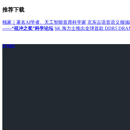
推荐下载
独家｜著名AI学者、天工智能首席科学家
京东云语音语义领域
——“祖冲之奖”科学论坛
SK 海力士推出全球首款 DDR5 DRA
关于我们