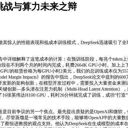
本挑战与算力未来之辩
凭借其惊人的性能表现和低成本训练模式，DeepSeek迅速吸引
中详细解释了这笔成本的计算：在预训练阶段，每兆个token上训练De
练阶段在不到两个月的时间内完成，耗费2664K GPU小时。加上上
00 GPU的租赁价格为每GPU小时2美元，我们的总训练成本仅为557.6
ining Cost, Closed Model Margin Impacts》的报告中指出，
开发新的架构创新，在模型开发过程中，需要投入大量资金来测
创新—多头潜在注意力机制（Multi-Head Latent Atte
张英伟达H100 GPU，耗时26分钟就完成了训练，成功“打造
是目前争议的另一个焦点。最先提出质疑的是OpenAI和微软，他们
训练其AI大模型。尽管蒸馏是一项常见的技术手段，能够将OpenAI
这一点也得到了蔡恒进教授的观点支持。他认为DeepSeek在生成模