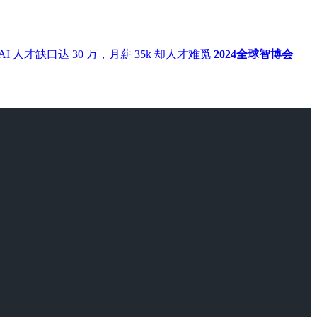
AI 人才缺口达 30 万，月薪 35k 却人才难觅
2024全球智博会