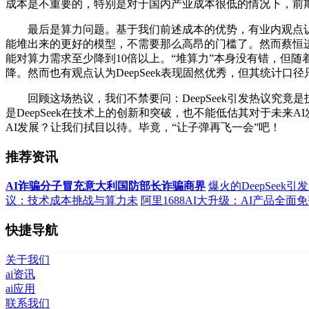
成本是不重要的，特别是对于国内产业成本很低的情况下，前
最后是算力问题。基于我们前述成本的优势，有业内观点认为D
能堆出来的更好的模型，不需要那么高昂的门槛了。然而蔡恒进
能对算力需求至少降到10倍以上。“堆算力”本身没有错，但随着D
降。然而也有观点认为DeepSeek表现固然优秀，但其统计
回顾这场热议，我们不禁要问：DeepSeek引发热议究竟是
是DeepSeek在技术上的创新和突破，也不能低估其对于未
AI发展？让我们拭目以待。毕竟，“让子弹再飞一会”吧！
推荐资讯
AI诈骗分子冒充意大利国防部长诈骗商界
爆火的DeepSeek
议：技术成本挑战与算力未
阿里1688AI大升级：AI产品全面
快捷导航
关于我们
ai资讯
ai应用
联系我们