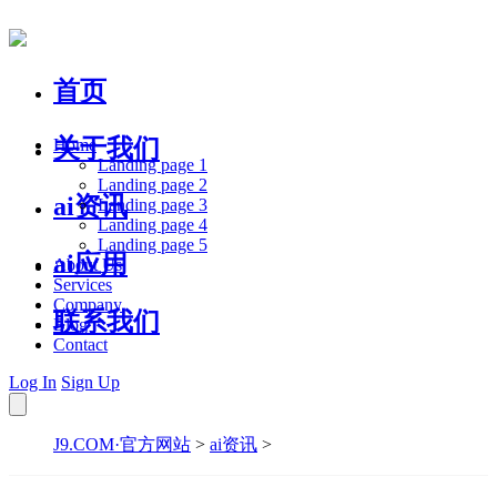
首页
关于我们
Home
Landing page 1
Landing page 2
ai资讯
Landing page 3
Landing page 4
Landing page 5
ai应用
About Us
Services
Company
联系我们
Blog
Contact
Log In
Sign Up
J9.COM·官方网站
>
ai资讯
>