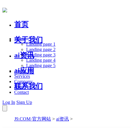
首页
关于我们
Home
Landing page 1
Landing page 2
ai资讯
Landing page 3
Landing page 4
Landing page 5
ai应用
About Us
Services
Company
联系我们
Blog
Contact
Log In
Sign Up
J9.COM·官方网站
>
ai资讯
>