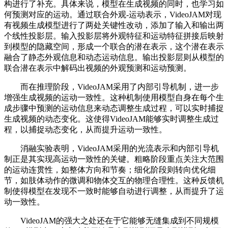
构进行了补充。具体来说，模型在生成视频的同时，也学习如
何预测对应的运动。通过联合外观-运动表示，VideoJAM对现
有视频生成模型进行了两处关键性改动，添加了输入和输出两
个线性投影层。输入投影层将外观特征和运动特征拼接后映射
到模型的隐藏空间，形成一个联合的潜在表示，这个潜在表示
融合了静态外观信息和动态运动信息。输出投影层则从模型的
联合潜在表示中解码出视频的外观预测和运动预测。
而在推理阶段，VideoJAM采用了内部引导机制，进一步
增强生成视频的运动一致性。这种机制使用模型自身在每个生
成步骤中预测的运动信息来动态调整生成过程，可以实时捕捉
生成视频的动态变化。这使得VideoJAM能够实时调整生成过
程，以捕捉动态变化，从而提升运动一致性。
消融实验表明，VideoJAM采用的光流表示和内部引导机
制正是其实现高运动一致性的关键。粗略阶段重点关注大范围
的运动连贯性，如整体方向和节奏；细化阶段则转向优化细
节，如肢体动作的微调和物体交互的物理合理性。这种反馈机
制使得模型在发现不一致时能够自动进行调整，从而提升了运
动一致性。
VideoJAM的强大之处还在于它能够无缝集成到不同规模