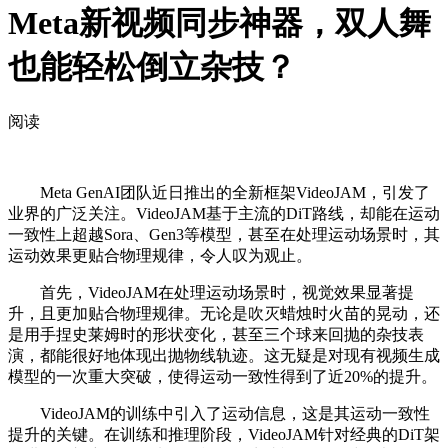
Meta新视频同步神器，双人舞
也能轻松倒立杂技？
阅读
Meta GenAI团队近日推出的全新框架VideoJAM，引发了
业界的广泛关注。VideoJAM基于主流的DiT路线，却能在运动
一致性上超越Sora、Gen3等模型，甚至在处理运动场景时，其
运动效果更贴合物理规律，令人叹为观止。
首先，VideoJAM在处理运动场景时，视觉效果显著提
升，且更加贴合物理规律。无论是吹灭蜡烛时火苗的晃动，还
是用手捏史莱姆时的形状变化，甚至三个球来回抛的杂技表
演，都能很好地体现出抛物线轨迹。这无疑是对现有视频生成
模型的一次重大突破，使得运动一致性得到了近20%的提升。
VideoJAM的训练中引入了运动信息，这是其运动一致性
提升的关键。在训练和推理阶段，VideoJAM针对经典的DiT架