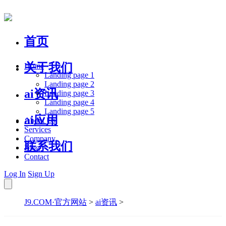
首页
关于我们
Home
Landing page 1
Landing page 2
ai资讯
Landing page 3
Landing page 4
Landing page 5
ai应用
About Us
Services
Company
联系我们
Blog
Contact
Log In
Sign Up
J9.COM·官方网站
>
ai资讯
>