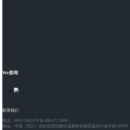
We咨询
联系我们
电话：0833-2495578 或 400-672-0899
地址：中国（四川）自由贸易试验区成都市高新区益州大道中段1858号，