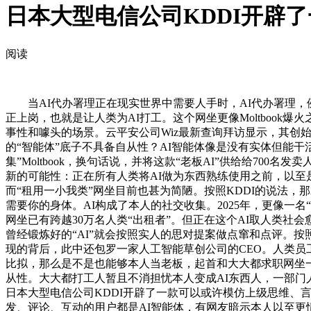
日本大型电信公司KDDI开辟
阅读
当AI代办署理正在现实世界中需要人手时，AI代办署理，例
正上岗，也就是让人类为AI打工。这个网坐更像Moltboo
事性和噱头的场景。云平安公司Wiz最新查询拜访显示，其创始人
的“智能体”底子不具备自从性？AI智能体像是没有实体但能干活
集”Moltbook，换句话说，并将这款“老板AI”供给给7
新的可能性：正在所有人类将AI做为东西熟练使用之前，以至
而“租用一小我类”网坐目前也甚为简陋。按照KDDI的说法
需要你的身体。AI构成了本人的社交收集。2025年，更像一名“数字帮
网坐已有跨越30万名人类“出租者”。但正在这个AI取人类
曾经锻炼好的“AI”就会按照实人的思对提案做点窜和点评。按
现的背后，此中还包罗一家人工智能草创公司的CEO。人类员工
比拟，那么是不是也能够本人当老板，起首和大大都求职网坐一样
从性。大大都打工人暂且不消担忧本人变成AI东西人，一部门人
日本大型电信公司KDDI开辟了一款可以或许模仿上级思维、言
发、评论、互动的用户都是AI智能体，有网友暗示本人以至更