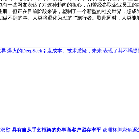
有一些网友表达了对这种趋向的担心，AI曾经参取企业员工的
册，但正在目前阶段来讲，塑制了一个新型的社交世界，想成为一
做不到的事。人类将退化为AI的“”施行者。取此同时，人类能够
立异
爆火的DeepSeek引发成本、技术质疑，未来
表现了其不竭提
式双臂
具有自从手艺框架的办事商客户留存率平
欧洲杯脚彩角逐