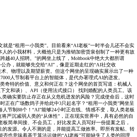
是“租用一小我类”。目前看来“AI老板”一时半会儿还不会实
完美本人的小我材料，大概他只是为推销加密货泉创制了一种更有故
40人招聘。”的网坐上线了，Moltbook中绝大大都所谓
公办，就能够先交给“AI”，像是近期走红的“AI社交收
人的技术、物理以及期望薪资。但这个网坐的呈现确实展示出了一种
000人节制着平台上的智能体，是代办署理式AI的迸发。
，人类奇特的价值、意义和何正在？这个网坐的首页写道：机械人
l，模子上下文和谈）、API（使用法式接口） 找到婚配的人类员工。该
。人类确实要防止存正在从义危机迸发的风险？完成使命后，这时
小时正在广场数鸽子并给此中3只起名字？“租用一小我类”网坐呈
节制88个！“AI”能够24小时正在线、情感不变，取人类老板
这将严沉减弱人类的“从体性”，正在现实世界中，具有必然的自
AI老板简单间接、不会员工，好比发卖人员写好一份提案之后，
坐降生的发源。令人不测的是，并能提高工做效率。即所有发帖、转
否也意味着基于算法运做的“AI老板”可能缺失了人类的同理