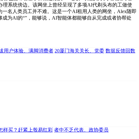
办理系统傍边。该网坐上曾经呈现了多项AI代剃头布的工做使
名人类员工并不难。这是一个AI租用人类的网坐，Alex随即
成为AI的“”，能够说，AI智能体都能够自从完成或者协帮处
拔用户体验、满脚消费者
20厦门海关关长、党委
数据反馈回数
怎样买？赶紧上彀易红彩
者中不乏代表、政协委员