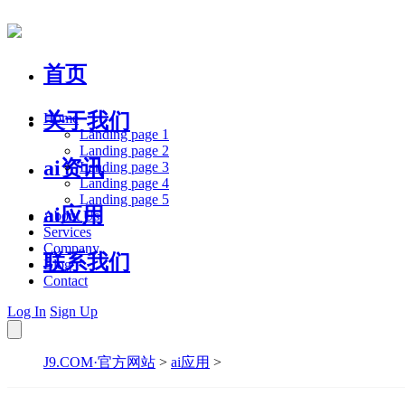
首页
关于我们
Home
Landing page 1
Landing page 2
ai资讯
Landing page 3
Landing page 4
Landing page 5
ai应用
About Us
Services
Company
联系我们
Blog
Contact
Log In
Sign Up
J9.COM·官方网站
>
ai应用
>